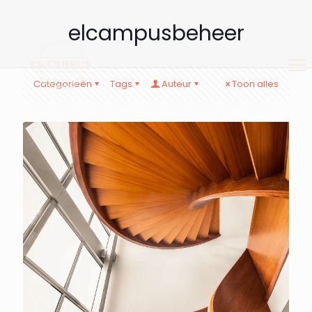
elcampusbeheer
Categorieën
Tags
Auteur
Toon alles